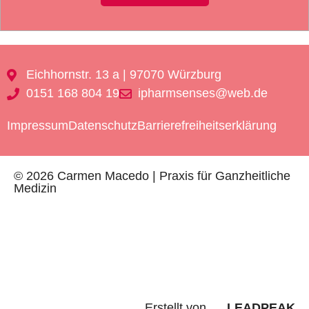
Eichhornstr. 13 a | 97070 Würzburg
0151 168 804 19
ipharmsenses@web.de
Impressum
Datenschutz
Barrierefreiheitserklärung
© 2026 Carmen Macedo | Praxis für Ganzheitliche
Medizin
Erstellt von
LEADPEAK