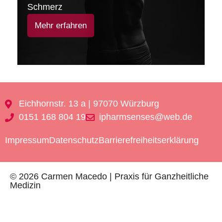
Schmerz
Mehr erfahren
Eichhornstr. 13 a | 97070 Würzburg
0151 168 804 19
ipharmsenses@web.de
Impressum
Datenschutz
Barrierefreiheitserklärung
© 2026 Carmen Macedo | Praxis für Ganzheitliche
Medizin