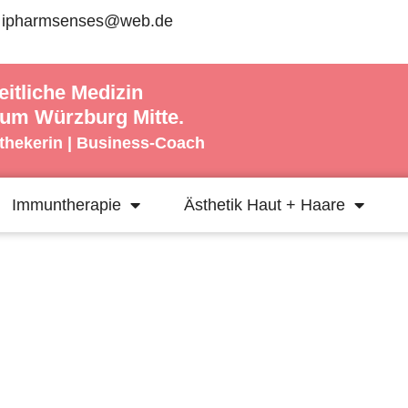
ipharmsenses@web.de
eitliche Medizin
rum Würzburg Mitte.
othekerin |
Business-Coach
Immuntherapie
Ästhetik Haut + Haare