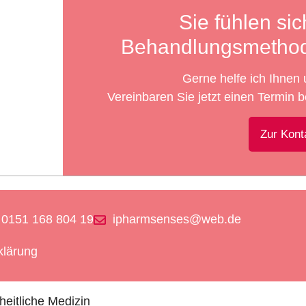
Sie fühlen si
Behandlungsmetho
Gerne helfe ich Ihnen 
Vereinbaren Sie jetzt einen Termin be
Zur Kont
0151 168 804 19
ipharmsenses@web.de
rklärung
eitliche Medizin