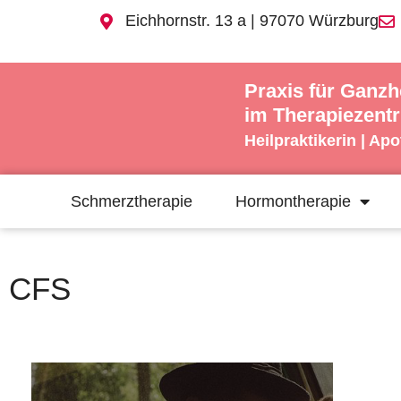
Eichhornstr. 13 a | 97070 Würzburg
Praxis für Ganzh
im Therapiezent
Heilpraktikerin | Ap
Schmerztherapie
Hormontherapie
CFS