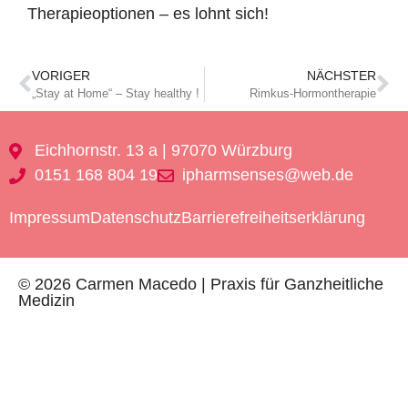
Therapieoptionen – es lohnt sich!
VORIGER
NÄCHSTER
„Stay at Home“ – Stay healthy !
Rimkus-Hormontherapie
Eichhornstr. 13 a | 97070 Würzburg
0151 168 804 19
ipharmsenses@web.de
Impressum
Datenschutz
Barrierefreiheitserklärung
© 2026 Carmen Macedo | Praxis für Ganzheitliche
Medizin